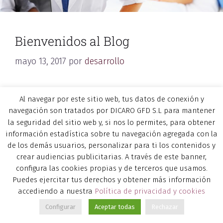
Bienvenidos al Blog
mayo 13, 2017
por
desarrollo
Bienvenidos a todos al blog de la Escuela
Al navegar por este sitio web, tus datos de conexión y
Diaphragma Formación. Un espacio dedicado a
navegación son tratados por DICARO GFD S.L para mantener
las diferentes técnicas manuales y, en un
la seguridad del sitio web y, si nos lo permites, para obtener
sentido más amplio, a todo lo relacionado con
información estadística sobre tu navegación agregada con la
de los demás usuarios, personalizar para ti los contenidos y
el cuerpo humano y la salud.
crear audiencias publicitarias. A través de este banner,
El objetivo del blog no está únicamente dirigido
configura las cookies propias y de terceros que usamos.
a profesionales de las técnicas manuales, si no
Puedes ejercitar tus derechos y obtener más información
a todas aquellas personas que deseen saber un
accediendo a nuestra
Política de privacidad y cookies
poco más acerca de su salud y de las personas
Configurar
Aceptar todas
Rechazar
que les rodean.